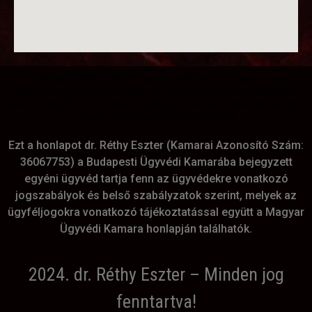
Ezt a honlapot dr. Réthy Eszter (Kamarai Azonosító Szám: ) a Budapesti Ügyvédi
Kamarába bejegyzett ügyvéd tartja fenn az ügyvédekre vonatkozó jogszabályok és
belső szabályzatok szerint, melyek az ügyféljogokra vonatkozó tájékoztatással együtt
a Magyar Ügyvédi Kamara honlapján találhatók.
Ezt a honlapot dr. Réthy Eszter (Kamarai Azonosító Szám:
36067753) a Budapesti Ügyvédi Kamarába bejegyzett
egyéni ügyvéd tartja fenn az ügyvédekre vonatkozó
jogszabályok és belső szabályzatok szerint, melyek az
ügyféljogokra vonatkozó tájékoztatással együtt a Magyar
Ügyvédi Kamara honlapján találhatók.
2024. dr. Réthy Eszter – Minden jog
fenntartva!