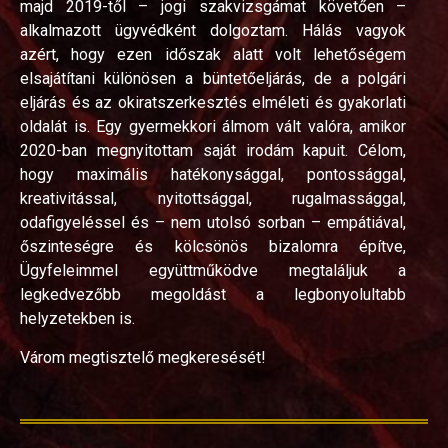
majd 2019-től – jogi szakvizsgámat követően –
alkalmazott ügyvédként dolgoztam. Hálás vagyok
azért, hogy ezen időszak alatt volt lehetőségem
elsajátítani különösen a büntetőeljárás, de a polgári
eljárás és az okiratszerkesztés elméleti és gyakorlati
oldalát is. Egy gyermekkori álmom vált valóra, amikor
2020-ban megnyitottam saját irodám kapuit. Célom,
hogy maximális hatékonysággal, pontossággal,
kreativitással, nyitottsággal, rugalmassággal,
odafigyeléssel és – nem utolsó sorban – empátiával,
őszinteségre és kölcsönös bizalomra építve,
Ügyfeleimmel együttműködve megtaláljuk a
legkedvezőbb megoldást a legbonyolultabb
helyzetekben is.
Várom megtisztelő megkeresését!